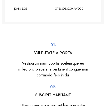
JOHN DOE
XTEMOS.COM/WOOD
01.
VULPUTATE A PORTA
Vestibulum nam lobortis scelerisque eu
mi leo orci placerat a parturient congue non
commodo felis in dui
02.
SUSCIPIT HABITANT
Ullamcorper adipiscing vel hac a egestas